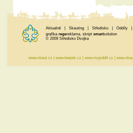
Aktualně
|
Skauting
|
Středisko
|
Oddíly
grafika
rege
reklama
, skript
smart
solution
© 2009 Středisko Dvojka
www.skaut.cz
|
www.teepek.cz
|
www.mujoddil.cz
|
www.skau