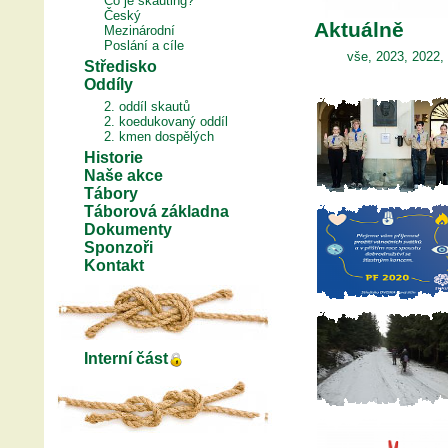
Co je skauting?
Český
Aktuálně
Mezinárodní
Poslání a cíle
vše
,
2023
,
2022
,
Středisko
Oddíly
2. oddíl skautů
2. koedukovaný oddíl
2. kmen dospělých
Historie
Naše akce
Tábory
Táborová základna
Dokumenty
Sponzoři
Kontakt
Interní část