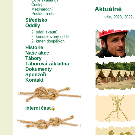
Co je skauting?
Český
Aktuálně
Mezinárodní
Poslání a cíle
vše
,
2023
,
2022
,
Středisko
Oddíly
2. oddíl skautů
2. koedukovaný oddíl
2. kmen dospělých
Historie
Naše akce
Tábory
Táborová základna
Dokumenty
Sponzoři
Kontakt
Interní část