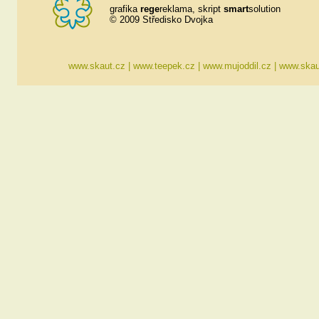
grafika
rege
reklama
, skript
smart
solution
© 2009 Středisko Dvojka
www.skaut.cz
|
www.teepek.cz
|
www.mujoddil.cz
|
www.skau