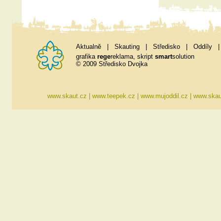
Aktualně
|
Skauting
|
Středisko
|
Oddíly
grafika
rege
reklama
, skript
smart
solution
© 2009 Středisko Dvojka
www.skaut.cz
|
www.teepek.cz
|
www.mujoddil.cz
|
www.skau