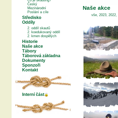
Co je skauting?
Český
Naše akce
Mezinárodní
Poslání a cíle
vše
,
2023
,
2022
,
Středisko
Oddíly
2. oddíl skautů
2. koedukovaný oddíl
2. kmen dospělých
Historie
Naše akce
Tábory
Táborová základna
Dokumenty
Sponzoři
Kontakt
Interní část