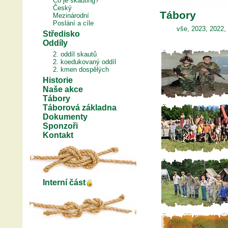
Co je skauting?
Český
Tábory
Mezinárodní
Poslání a cíle
vše
,
2023
,
2022
,
Středisko
Oddíly
2. oddíl skautů
2. koedukovaný oddíl
2. kmen dospělých
Historie
Naše akce
Tábory
Táborová základna
Dokumenty
Sponzoři
Kontakt
Interní část