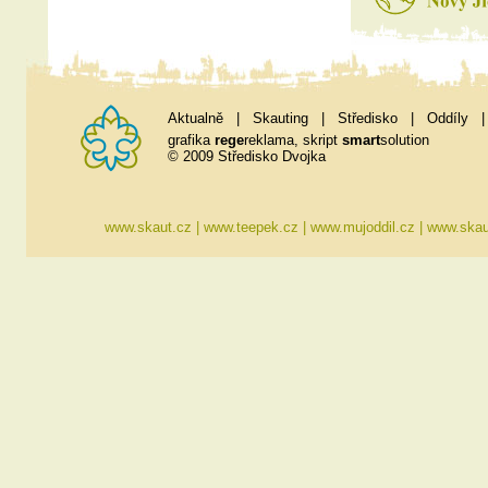
Aktualně
|
Skauting
|
Středisko
|
Oddíly
grafika
rege
reklama
, skript
smart
solution
© 2009 Středisko Dvojka
www.skaut.cz
|
www.teepek.cz
|
www.mujoddil.cz
|
www.skau