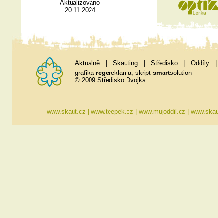
Aktualizováno
20.11.2024
Aktualně
|
Skauting
|
Středisko
|
Oddíly
grafika
rege
reklama
, skript
smart
solution
© 2009 Středisko Dvojka
www.skaut.cz
|
www.teepek.cz
|
www.mujoddil.cz
|
www.skau