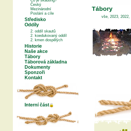
Co je skauting?
Český
Tábory
Mezinárodní
Poslání a cíle
vše
,
2023
,
2022
,
Středisko
Oddíly
2. oddíl skautů
2. koedukovaný oddíl
2. kmen dospělých
Historie
Naše akce
Tábory
Táborová základna
Dokumenty
Sponzoři
Kontakt
Interní část