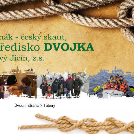
Úvodní strana
>
Tábory