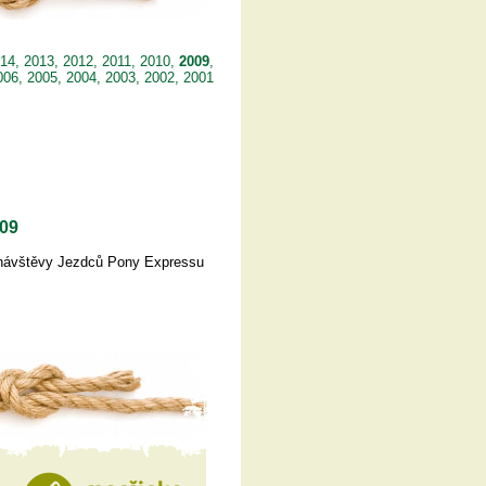
14
,
2013
,
2012
,
2011
,
2010
,
2009
,
006
,
2005
,
2004
,
2003
,
2002
,
2001
009
 a návštěvy Jezdců Pony Expressu