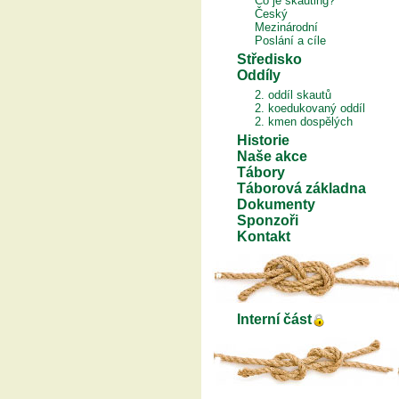
Co je skauting?
Český
Mezinárodní
Poslání a cíle
Středisko
Oddíly
2. oddíl skautů
2. koedukovaný oddíl
2. kmen dospělých
Historie
Naše akce
Tábory
Táborová základna
Dokumenty
Sponzoři
Kontakt
Interní část