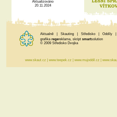
Aktualizováno
20.11.2024
Aktualně
|
Skauting
|
Středisko
|
Oddíly
grafika
rege
reklama
, skript
smart
solution
© 2009 Středisko Dvojka
www.skaut.cz
|
www.teepek.cz
|
www.mujoddil.cz
|
www.skau