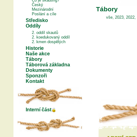
Co je skauting?
Český
Tábory
Mezinárodní
Poslání a cíle
vše
,
2023
,
2022
,
Středisko
Oddíly
2. oddíl skautů
2. koedukovaný oddíl
2. kmen dospělých
Historie
Naše akce
Tábory
Táborová základna
Dokumenty
Sponzoři
Kontakt
Interní část