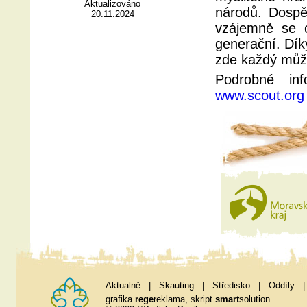
Aktualizováno
národů. Dospěl
20.11.2024
vzájemně se o
generační. Dík
zde každý může
Podrobné in
www.scout.org
Aktualně
|
Skauting
|
Středisko
|
Oddíly
grafika
rege
reklama
, skript
smart
solution