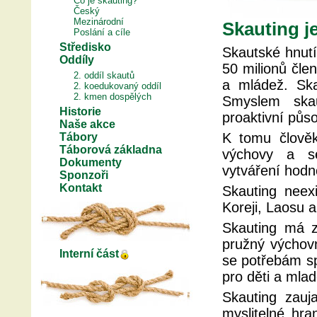
Co je skauting?
Český
Mezinárodní
Skauting j
Poslání a cíle
Středisko
Skautské hnutí
Oddíly
50 milionů člen
2. oddíl skautů
a mládež. Ska
2. koedukovaný oddíl
2. kmen dospělých
Smyslem skau
Historie
proaktivní půs
Naše akce
K tomu člově
Tábory
Táborová základna
výchovy a se
Dokumenty
vytváření hodn
Sponzoři
Kontakt
Skauting neex
Koreji, Laosu
Skauting má z
pružný výchov
Interní část
se potřebám spo
pro děti a mladé
Skauting zauj
myslitelné hra