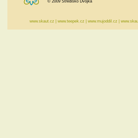
© 2009 Středisko Dvojka
www.skaut.cz
|
www.teepek.cz
|
www.mujoddil.cz
|
www.skau