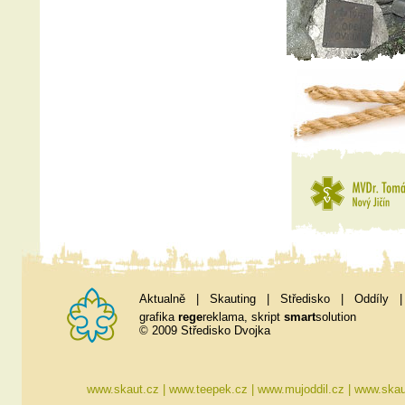
Aktualně
|
Skauting
|
Středisko
|
Oddíly
grafika
rege
reklama
, skript
smart
solution
© 2009 Středisko Dvojka
www.skaut.cz
|
www.teepek.cz
|
www.mujoddil.cz
|
www.skau