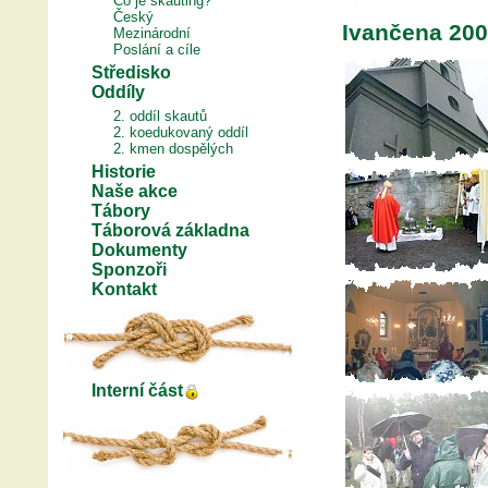
Co je skauting?
Český
Ivančena 20
Mezinárodní
Poslání a cíle
Středisko
Oddíly
2. oddíl skautů
2. koedukovaný oddíl
2. kmen dospělých
Historie
Naše akce
Tábory
Táborová základna
Dokumenty
Sponzoři
Kontakt
Interní část