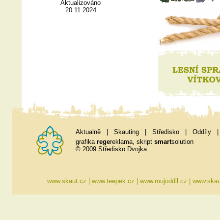
Aktualizováno
20.11.2024
Aktualně
|
Skauting
|
Středisko
|
Oddíly
grafika
rege
reklama
, skript
smart
solution
© 2009 Středisko Dvojka
www.skaut.cz
|
www.teepek.cz
|
www.mujoddil.cz
|
www.skau