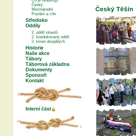
Co je skauting?
Český
Český Těšín
Mezinárodní
Poslání a cíle
Středisko
Oddíly
2. oddíl skautů
2. koedukovaný oddíl
2. kmen dospělých
Historie
Naše akce
Tábory
Táborová základna
Dokumenty
Sponzoři
Kontakt
Interní část