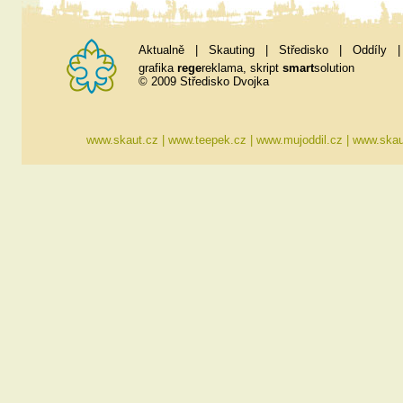
Aktualně
|
Skauting
|
Středisko
|
Oddíly
grafika
rege
reklama
, skript
smart
solution
© 2009 Středisko Dvojka
www.skaut.cz
|
www.teepek.cz
|
www.mujoddil.cz
|
www.skau