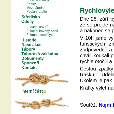
Co je skauting?
Český
Mezinárodní
Rychlovýle
Poslání a cíle
Středisko
Dne 28. září b
Oddíly
že se projde na
2. oddíl skautů
a nakonec se p
2. koedukovaný oddíl
2. kmen dospělých
V 10h jsme vyr
Historie
turistických 
Naše akce
zodpovědně a 
Tábory
Táborová základna
chvíli koukali 
Dokumenty
rychle otočili a
Sponzoři
Kontakt
Cestou zpátky 
Rašku!". Uděla
Úkolem je pak 
Krátký výlet ná
Interní část
Soutěž:
Najdi