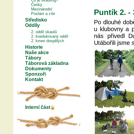
Co je skauting?
Český
Mezinárodní
Puntík 2. - 
Poslání a cíle
Středisko
Po dlouhé době
Oddíly
u klubovny a p
2. oddíl skautů
nás přivedl 
2. koedukovaný oddíl
2. kmen dospělých
Utábořili jsme 
Historie
Naše akce
Tábory
Táborová základna
Dokumenty
Sponzoři
Kontakt
Interní část