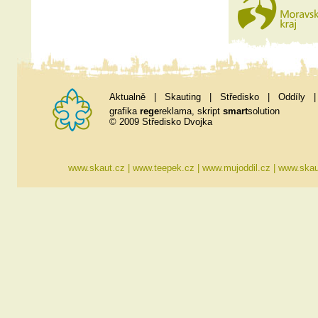
Aktualně
|
Skauting
|
Středisko
|
Oddíly
grafika
rege
reklama
, skript
smart
solution
© 2009 Středisko Dvojka
www.skaut.cz
|
www.teepek.cz
|
www.mujoddil.cz
|
www.skau