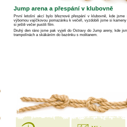
Jump arena a přespání v klubovně
První letošní akcí bylo březnové přespání v klubovně, kde jsme s
výbornou vajíčkovou pomazánku k večeři, vyzdobili jsme si kameny
si ještě večer pustili film.
Druhý den ráno jsme pak vyjeli do Ostravy do Jump areny, kde jsm
trampolínách a skákáním do bazénku s molitanem.