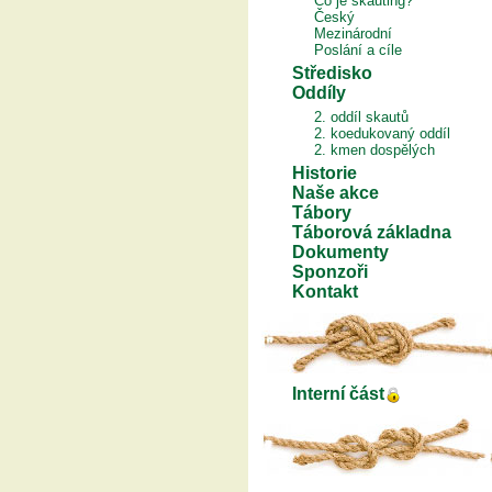
Co je skauting?
Český
Mezinárodní
Poslání a cíle
Středisko
Oddíly
2. oddíl skautů
2. koedukovaný oddíl
2. kmen dospělých
Historie
Naše akce
Tábory
Táborová základna
Dokumenty
Sponzoři
Kontakt
Interní část