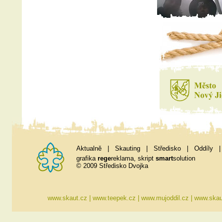
Aktualně
|
Skauting
|
Středisko
|
Oddíly
grafika
rege
reklama
, skript
smart
solution
© 2009 Středisko Dvojka
www.skaut.cz
|
www.teepek.cz
|
www.mujoddil.cz
|
www.skau