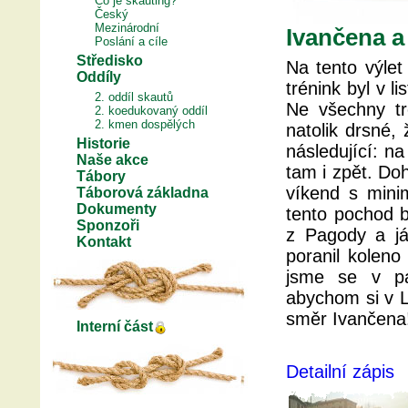
Co je skauting?
Český
Mezinárodní
Ivančena a 
Poslání a cíle
Středisko
Na tento výlet
Oddíly
trénink byl v l
2. oddíl skautů
Ne všechny tr
2. koedukovaný oddíl
2. kmen dospělých
natolik drsné, 
Historie
následující: n
Naše akce
tam i zpět. Do
Tábory
víkend s mini
Táborová základna
Dokumenty
tento pochod b
Sponzoři
z Pagody a já
Kontakt
poranil koleno
jsme se v pá
abychom si v Li
směr Ivančena
Interní část
Detailní zápis