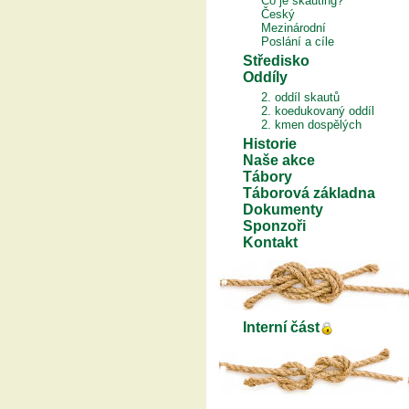
Co je skauting?
Český
Mezinárodní
Poslání a cíle
Středisko
Oddíly
2. oddíl skautů
2. koedukovaný oddíl
2. kmen dospělých
Historie
Naše akce
Tábory
Táborová základna
Dokumenty
Sponzoři
Kontakt
Interní část