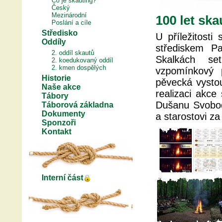
Co je skauting?
Český
Mezinárodní
100 let ska
Poslání a cíle
Středisko
U příležitosti
Oddíly
střediskem Pa
2. oddíl skautů
Skalkách set
2. koedukovaný oddíl
2. kmen dospělých
vzpomínkový p
Historie
pěvecká vysto
Naše akce
realizaci akce
Tábory
Dušanu Svobod
Táborová základna
Dokumenty
a starostovi za
Sponzoři
Kontakt
Interní část