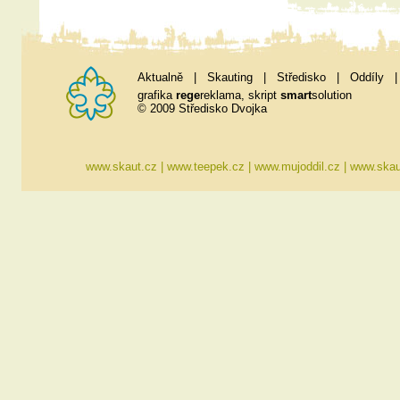
Aktualně
|
Skauting
|
Středisko
|
Oddíly
grafika
rege
reklama
, skript
smart
solution
© 2009 Středisko Dvojka
www.skaut.cz
|
www.teepek.cz
|
www.mujoddil.cz
|
www.skau